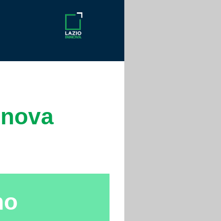
nnova
no