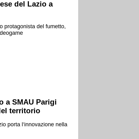
rese del Lazio a
zio protagonista del fumetto,
videogame
o a SMAU Parigi
l territorio
azio porta l’innovazione nella