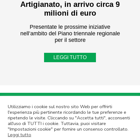
Artigianato, in arrivo circa 9
milioni di euro
Presentate le prossime iniziative
nell’ambito del Piano triennale regionale
per il settore
LEGGI TUTTO
Annulla Iscrizione
|
Privacy Policy
Utilizziamo i cookie sul nostro sito Web per offrirti
l'esperienza più pertinente ricordando le tue preferenze e
Non rispondere a questa email.
Contatta Lazio Innova
ripetendo le visite. Cliccando su "Accetta tutti", acconsenti
© Lazio Innova SpA – Via dell’Amba Aradam, 9 – 00184 Roma – Tel.
all'uso di TUTTI i cookie. Tuttavia, puoi visitare
06.60.51.60 – P.IVA 05950941004
"Impostazioni cookie" per fornire un consenso controllato.
Leggi tutto