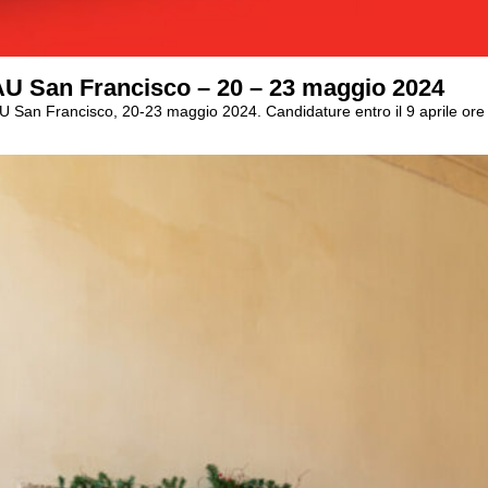
MAU San Francisco – 20 – 23 maggio 2024
AU San Francisco, 20-23 maggio 2024. Candidature entro il 9 aprile ore