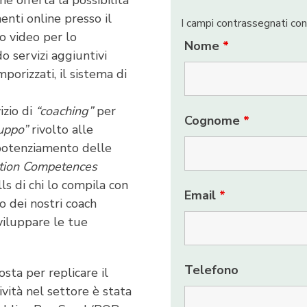
ne offerta la possibilità
nti online presso il
I campi contrassegnati co
o video per lo
Nome
*
o servizi aggiuntivi
porizzati, il sistema di
izio di
“coaching”
per
Cognome
*
uppo”
rivolto alle
l potenziamento delle
ation Competences
lls di chi lo compila con
Email
*
no dei nostri coach
sviluppare le tue
Telefono
sta per replicare il
ività nel settore è stata