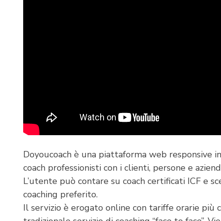
Doyoucoach è una piattaforma web responsive in g
coach professionisti con i clienti, persone e aziend
L’utente può contare su coach certificati ICF e sce
coaching preferito.
Il servizio è erogato online con tariffe orarie più