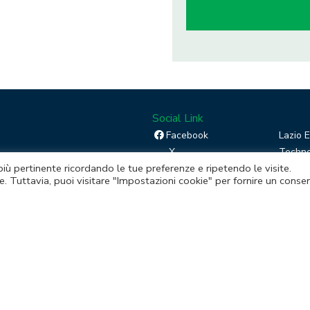
Social Link
Facebook
Lazio 
X
Techno
 più pertinente ricordando le tue preferenze e ripetendo le visite.
Linkedin
Boost 
e. Tuttavia, puoi visitare "Impostazioni cookie" per fornire un conse
RSS
Piatta
Instagram
mento della Regione Lazio
itale sociale € 48.927.354,56 i.v.