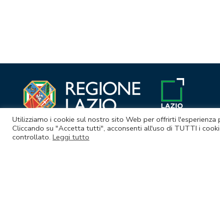
Utilizziamo i cookie sul nostro sito Web per offrirti l'esperienza
Cliccando su "Accetta tutti", acconsenti all'uso di TUTTI i cooki
controllato.
Leggi tutto
© Lazio Innova S.p.A. società soggetta a direzione e coordina
Sede legale Via Marco Aurelio 26 A - 00184 Roma
Partita Iva e Codice fiscale 05950941004 - Rea RM-938517 - Cap