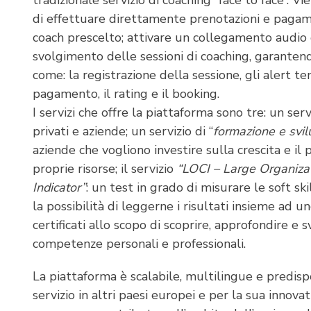
tradizionale servizio di coaching “face to face”. Vie
di effettuare direttamente prenotazioni e pagame
coach prescelto; attivare un collegamento audio 
svolgimento delle sessioni di coaching, garantend
come: la registrazione della sessione, gli alert tem
pagamento, il rating e il booking.
I servizi che offre la piattaforma sono tre: un serv
privati e aziende; un servizio di “
formazione e svil
aziende che vogliono investire sulla crescita e i
proprie risorse; il servizio
“LOCI – Large Organiz
Indicator”
: un test in grado di misurare le soft ski
la possibilità di leggerne i risultati insieme ad u
certificati allo scopo di scoprire, approfondire e 
competenze personali e professionali.
La piattaforma è scalabile, multilingue e predispo
servizio in altri paesi europei e per la sua innovat