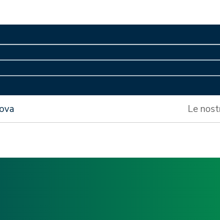
nova
Le nost