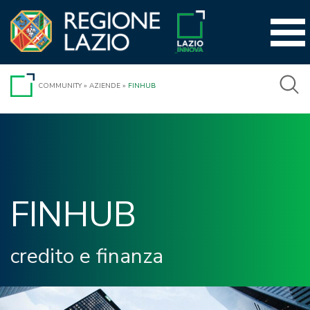
Vai
al
contenuto
COMMUNITY
»
AZIENDE
»
FINHUB
FINHUB 
credito e finanza