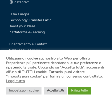
Instagram
Lazio Europa
Technology Transfer Lazio
Boost your Ideas
Piattaforma e-learning
Orientamento e Contatti
Note legali e Privacy
Privacy Newsletter
Utilizziamo i cookie sul nostro sito Web per offrirti
Società trasparente
l'esperienza più pertinente ricordando le tue preferenze e
ripetendo le visite. Cliccando su "Accetta tutti", acconsenti
Whistleblowing
all'uso di TUTTI i cookie. Tuttavia, puoi visitare
"Impostazioni cookie" per fornire un consenso controllato.
Leggi tutto
© Lazio Innova S.p.A. società soggetta a direzione e
coordinamento della Regione Lazio
Impostazioni cookie
Accetta tutti
Rifiuta tutto
Sede legale Via Marco Aurelio 26 A - 00184 Roma
Partita Iva e Codice fiscale 05950941004 - Rea RM-938517 -
Capitale sociale € 48.927.354,56 i.v.