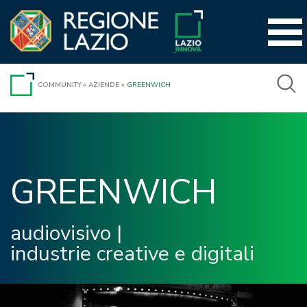
Vai
al
contenuto
COMMUNITY
»
AZIENDE
»
GREENWICH
GREENWICH 
audiovisivo
|
industrie creative e digitali