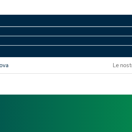
nova
Le nost