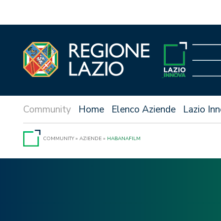
Vai
al
contenuto
Home
Elenco Aziende
Lazio In
COMMUNITY
»
AZIENDE
»
HABANAFILM