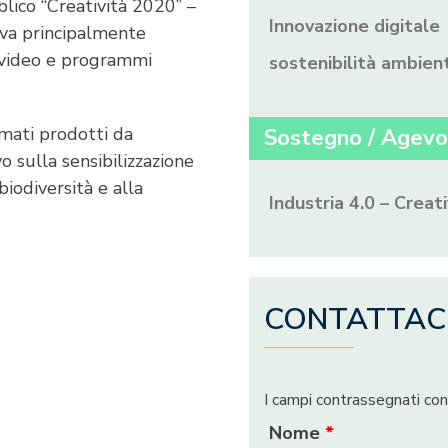
lico “Creatività 2020” –
Innovazione digitale
iva principalmente
i video e programmi
sostenibilità ambien
ilmati prodotti da
Sostegno / Agevo
 sulla sensibilizzazione
iodiversità e alla
Industria 4.0 – Creat
CONTATTAC
I campi contrassegnati co
Nome
*