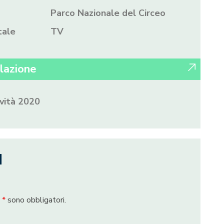
Parco Nazionale del Circeo
tale
TV
lazione
ività 2020
I
n
*
sono obbligatori.