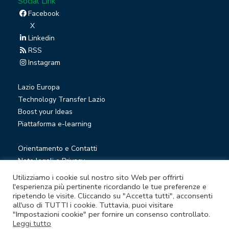
Social Link
Facebook
X
Linkedin
RSS
Instagram
Lazio Europa
Technology Transfer Lazio
Boost your Ideas
Piattaforma e-learning
Orientamento e Contatti
Note legali e Privacy
Privacy Newsletter
Utilizziamo i cookie sul nostro sito Web per offrirti
Società trasparente
l'esperienza più pertinente ricordando le tue preferenze e
ripetendo le visite. Cliccando su "Accetta tutti", acconsenti
Whistleblowing
all'uso di TUTTI i cookie. Tuttavia, puoi visitare
"Impostazioni cookie" per fornire un consenso controllato.
Leggi tutto