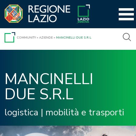
Vai
al
contenuto
COMMUNITY
»
AZIENDE
»
MANCINELLI DUE S.R.L
MANCINELLI 
DUE S.R.L 
logistica
|
mobilità e trasporti