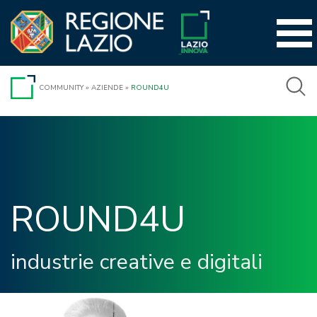
Vai
al
contenuto
COMMUNITY
»
AZIENDE
»
ROUND4U
ROUND4U 
industrie creative e digitali