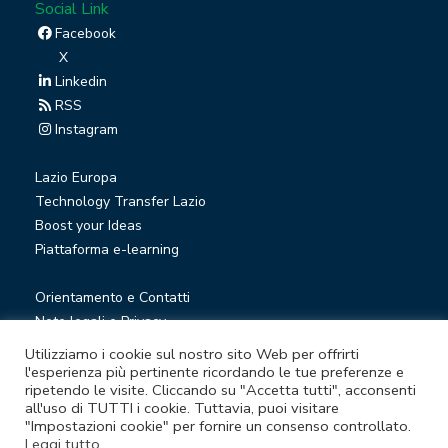
Social Link
Facebook
X
Linkedin
RSS
Instagram
Lazio Europa
Technology Transfer Lazio
Boost your Ideas
Piattaforma e-learning
Orientamento e Contatti
Note legali e Privacy
Privacy Newsletter
Utilizziamo i cookie sul nostro sito Web per offrirti
Società trasparente
l'esperienza più pertinente ricordando le tue preferenze e
ripetendo le visite. Cliccando su "Accetta tutti", acconsenti
Whistleblowing
all'uso di TUTTI i cookie. Tuttavia, puoi visitare
"Impostazioni cookie" per fornire un consenso controllato.
Leggi tutto