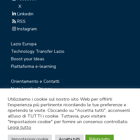
X
Linkedin
RSS
Instagram
Lazio Europa
Technology Transfer Lazio
Boost your Ideas
Piattaforma e-learning
Orientamento e Contatti
Note legali e Privacy
Privacy Newsletter
Utilizziamo i cookie sul nostro sito Web per offrirti
Società trasparente
l'esperienza più pertinente ricordando le tue preferenze e
ripetendo le visite. Cliccando su "Accetta tutti", acconsenti
Whistleblowing
all'uso di TUTTI i cookie. Tuttavia, puoi visitare
"Impostazioni cookie" per fornire un consenso controllato.
Leggi tutto
© Lazio Innova S.p.A. società soggetta a direzione e
coordinamento della Regione Lazio
Impostazioni cookie
Accetta tutti
Rifiuta tutto