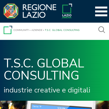
Vai
al
contenuto
COMMUNITY
»
AZIENDE
»
T.S.C. GLOBAL CONSULTING
T.S.C. GLOBAL 
CONSULTING 
industrie creative e digitali