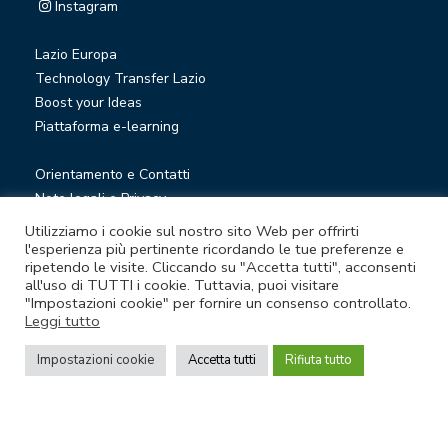
Instagram
Lazio Europa
Technology Transfer Lazio
Boost your Ideas
Piattaforma e-learning
Orientamento e Contatti
Note legali e Privacy
Privacy Newsletter
Utilizziamo i cookie sul nostro sito Web per offrirti
Società trasparente
l'esperienza più pertinente ricordando le tue preferenze e
ripetendo le visite. Cliccando su "Accetta tutti", acconsenti
Whistleblowing
all'uso di TUTTI i cookie. Tuttavia, puoi visitare
"Impostazioni cookie" per fornire un consenso controllato.
Leggi tutto
© Lazio Innova S.p.A. società soggetta a direzione e
coordinamento della Regione Lazio
Impostazioni cookie
Accetta tutti
Rifiuta tutto
Sede legale Via Marco Aurelio 26 A - 00184 Roma
Partita Iva e Codice fiscale 05950941004 - Rea RM-938517 -
Capitale sociale € 48.927.354,56 i.v.