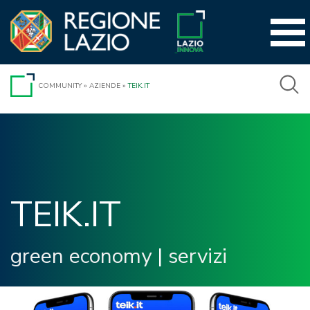
Vai
al
contenuto
COMMUNITY
»
AZIENDE
»
TEIK.IT
TEIK.IT 
green economy
|
servizi