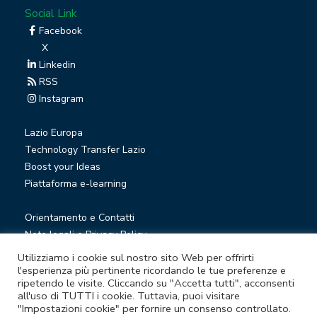
Social Link
Facebook
X
Linkedin
RSS
Instagram
Lazio Europa
Technology Transfer Lazio
Boost your Ideas
Piattaforma e-learning
Orientamento e Contatti
Note legali e Privacy Policy
Privacy Newsletter
Utilizziamo i cookie sul nostro sito Web per offrirti
Società trasparente
l'esperienza più pertinente ricordando le tue preferenze e
ripetendo le visite. Cliccando su "Accetta tutti", acconsenti
Whistleblowing
all'uso di TUTTI i cookie. Tuttavia, puoi visitare
"Impostazioni cookie" per fornire un consenso controllato.