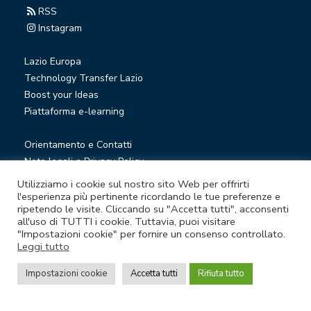
RSS
Instagram
Lazio Europa
Technology Transfer Lazio
Boost your Ideas
Piattaforma e-learning
Orientamento e Contatti
Note legali e Privacy Policy
Privacy Newsletter
Utilizziamo i cookie sul nostro sito Web per offrirti
Società trasparente
l'esperienza più pertinente ricordando le tue preferenze e
ripetendo le visite. Cliccando su "Accetta tutti", acconsenti
Whistleblowing
all'uso di TUTTI i cookie. Tuttavia, puoi visitare
"Impostazioni cookie" per fornire un consenso controllato.
Leggi tutto
© Lazio Innova S.p.A. società soggetta a direzione e
coordinamento della Regione Lazio
Impostazioni cookie
Accetta tutti
Rifiuta tutto
Sede legale Via Marco Aurelio 26 A - 00184 Roma
Partita Iva e Codice fiscale 05950941004 - Rea RM-938517 -