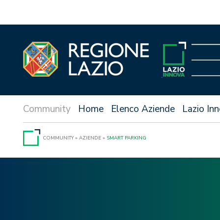
Vai
al
contenuto
Home
Elenco Aziende
Lazio In
COMMUNITY
»
AZIENDE
»
SMART PARKING