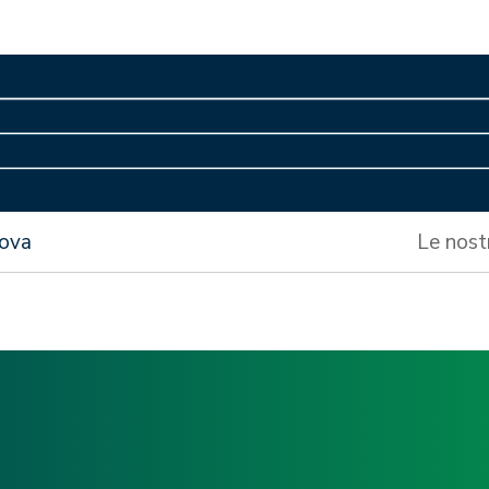
nova
Le nost