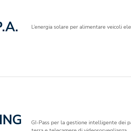
.A.
L’energia solare per alimentare veicoli elet
ING
GI-Pass per la gestione intelligente dei pa
terra e telecamere di videosorveglianza