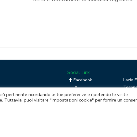
Social Link
Facebook
Lazio 
X
Techno
 più pertinente ricordando le tue preferenze e ripetendo le visite.
Linkedin
Boost 
e. Tuttavia, puoi visitare "Impostazioni cookie" per fornire un conse
RSS
Piatta
Instagram
mento della Regione Lazio