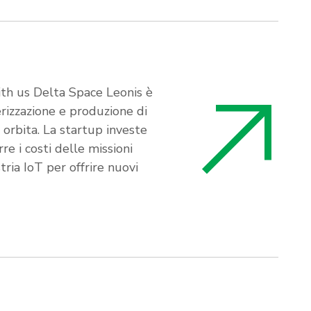
th us Delta Space Leonis è
erizzazione e produzione di
n orbita. La startup investe
re i costi delle missioni
stria IoT per offrire nuovi