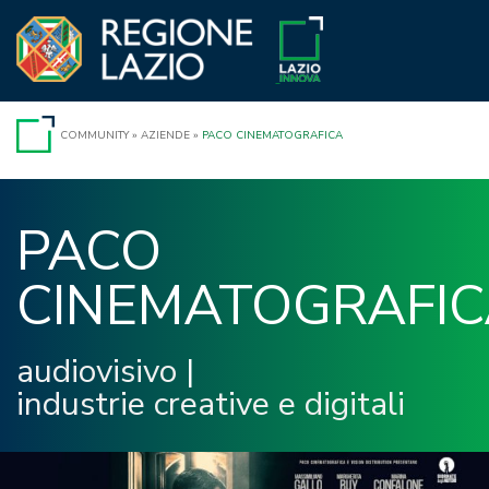
Vai
al
contenuto
COMMUNITY
»
AZIENDE
»
PACO CINEMATOGRAFICA
PACO 
CINEMATOGRAFIC
audiovisivo
|
industrie creative e digitali