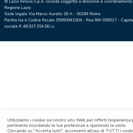
© Lazio Innova S.p.A. società soggetta a direzione e coordinamento
Regione Lazio
Sede legale Via Marco Aurelio 26 A - 00184 Roma
Partita Iva e Codice fiscale 05950941004 - Rea RM-938517 - Capita
sociale € 48.927.354,56 i.v.
Utilizziamo i cookie sul nostro sito Web per offrirti l'esperienza 
pertinente ricordando le tue preferenze e ripetendo le visite.
Cliccando su "Accetta tutti", acconsenti all'uso di TUTTI i cooki