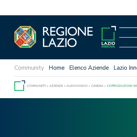
Vai
al
contenuto
Home
Elenco Aziende
Lazio In
COMMUNITY
»
AZIENDE
»
AUDIOVISIVO
»
CINEMA
»
COPRODUZIONI IN