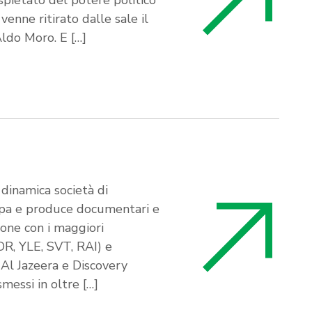
 e spietato del potere politico
venne ritirato dalle sale il
ldo Moro. E […]
inamica società di
ppa e produce documentari e
ione con i maggiori
DR, YLE, SVT, RAI) e
 Al Jazeera e Discovery
messi in oltre […]