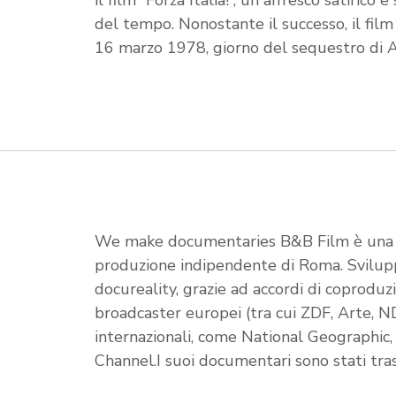
il film “Forza Italia!”, un affresco satirico
del tempo. Nonostante il successo, il film 
16 marzo 1978, giorno del sequestro di A
We make documentaries B&B Film è una d
produzione indipendente di Roma. Svilu
docureality, grazie ad accordi di coproduz
broadcaster europei (tra cui ZDF, Arte, N
internazionali, come National Geographic,
Channel.I suoi documentari sono stati tras