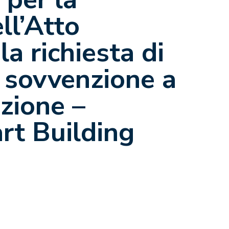
ll’Atto
a richiesta di
 sovvenzione a
azione –
art Building