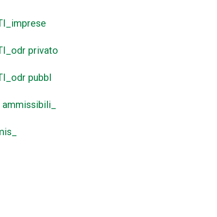
TI_imprese
_odr privato
I_odr pubbl
e ammissibili_
mis_