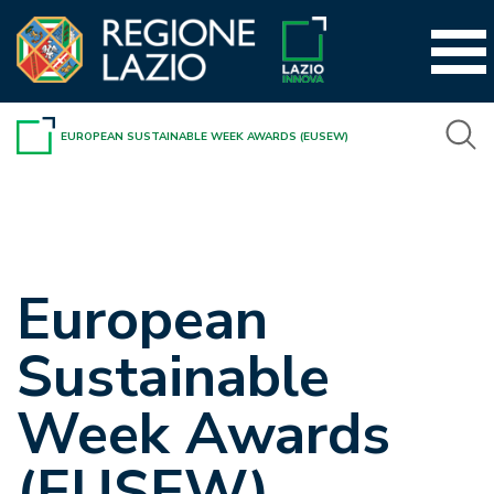
Vai
al
contenuto
EUROPEAN SUSTAINABLE WEEK AWARDS (EUSEW)
European
Sustainable
Week Awards
(EUSEW)