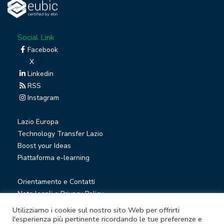
Social Link
Facebook
X
Linkedin
RSS
Instagram
Lazio Europa
Technology Transfer Lazio
Boost your Ideas
Piattaforma e-learning
Orientamento e Contatti
Note legali e Privacy Policy
Privacy Newsletter
Utilizziamo i cookie sul nostro sito Web per offrirti
Società trasparente
l'esperienza più pertinente ricordando le tue preferenze e