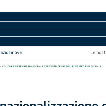
LazioInnova
Le nost
– VOUCHER FIERE INTERNAZIONALI E PRESENTAZIONE DELLE STRATEGIE REGIONALI
rnazionalizzazione 