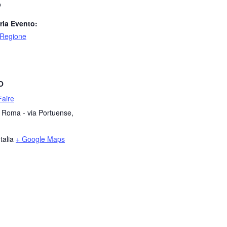
o
ria Evento:
 Regione
O
aire
i Roma - via Portuense,
Italia
+ Google Maps