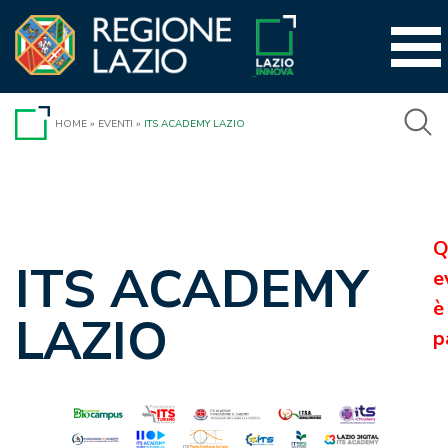
Vai
al
contenuto
HOME
»
EVENTI
»
ITS ACADEMY LAZIO
Q
ITS ACADEMY
e
è
LAZIO
p