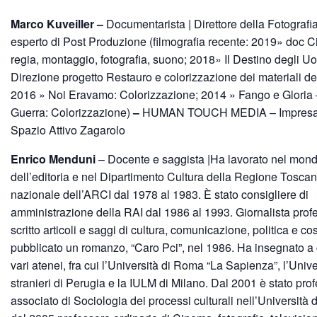
Marco Kuveiller
–
Documentarista | Direttore della Fotografi
esperto di Post Produzione (filmografia recente: 2019» doc C
regia, montaggio, fotografia, suono; 2018» Il Destino degli Uo
Direzione progetto Restauro e colorizzazione dei materiali del
2016 » Noi Eravamo: Colorizzazione; 2014 » Fango e Gloria
Guerra: Colorizzazione)
–
HUMAN TOUCH MEDIA – Impresa 
Spazio Attivo Zagarolo
Enrico Menduni
– Docente e saggista
|
Ha lavorato nel mon
dell’editoria e nel Dipartimento Cultura della Regione Tosca
nazionale dell’ARCI dal 1978 al 1983. È stato consigliere di
amministrazione della RAI dal 1986 al 1993. Giornalista profe
scritto articoli e saggi di cultura, comunicazione, politica e c
pubblicato un romanzo, “Caro Pci”, nel 1986. Ha insegnato a c
vari atenei, fra cui l’Università di Roma “La Sapienza”, l’Unive
stranieri di Perugia e la IULM di Milano. Dal 2001 è stato pro
associato di Sociologia dei processi culturali nell’Università d