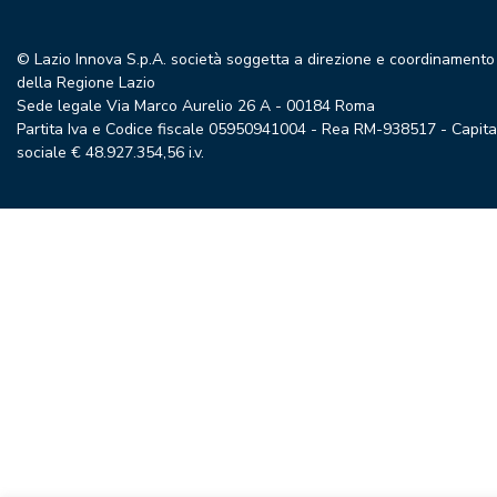
© Lazio Innova S.p.A. società soggetta a direzione e coordinamento
della Regione Lazio
Sede legale Via Marco Aurelio 26 A - 00184 Roma
Partita Iva e Codice fiscale 05950941004 - Rea RM-938517 - Capita
sociale € 48.927.354,56 i.v.