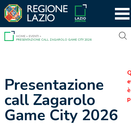
Vai
al
contenuto
HOME
»
EVENTI
»
PRESENTAZIONE CALL ZAGAROLO GAME CITY 2026
Q
Presentazione
e
è
call Zagarolo
p
Game City 2026