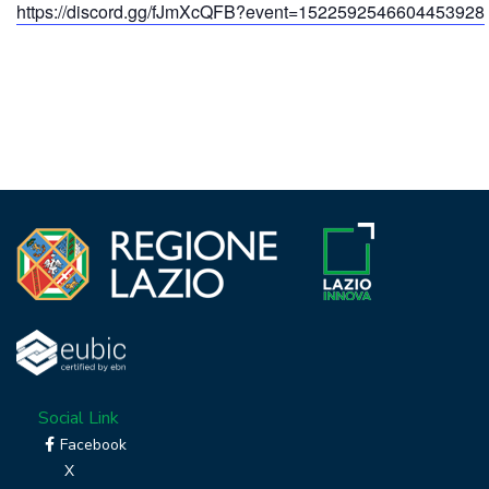
https://discord.gg/fJmXcQFB?event=1522592546604453928
Social Link
Facebook
X