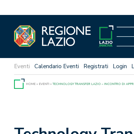
Vai
al
contenuto
Calendario Eventi
Registrati
Login
HOME
»
EVENTI
»
TECHNOLOGY TRANSFER LAZIO – INCONTRO DI AP
Technology Trans