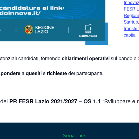
Innovaz
FESR L
Regione
Startup
transfer
capital
otenziali candidati, fornendo
chiarimenti operativi
sul bando e 
ispondere
a
quesiti
e
richieste
dei partecipanti.
 del
“Sviluppare e r
PR FESR Lazio 2021/2027 – OS 1.1
Social Link