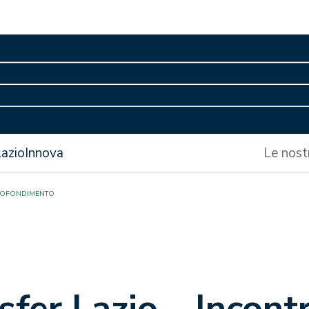
LazioInnova
Le nost
PROFONDIMENTO
fer Lazio – Incontr