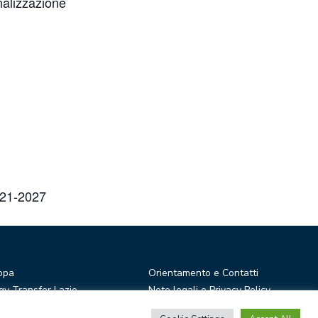
nalizzazione
2021-2027
opa
Orientamento e Contatti
y Transfer Lazio
Note legali e Privacy Policy
r Ideas
Privacy Newsletter