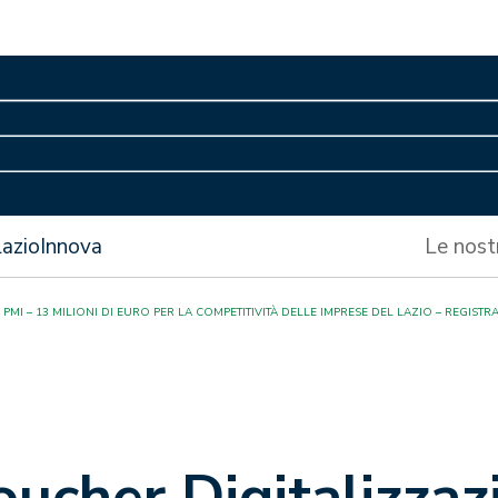
LazioInnova
Le nost
I – 13 MILIONI DI EURO PER LA COMPETITIVITÀ DELLE IMPRESE DEL LAZIO – REGISTR
ucher Digitalizzaz