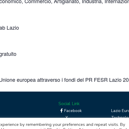
onomico, Commercio, Artigianato, Industria, Internazio
ab Lazio
gratuito
ell’Unione europea attraverso i fondi del PR FESR Lazio 
Social Link
Facebook
Lazio Eur
X
Technolog
xperience by remembering your preferences and repeat visits. By
Linkedin
Boost you