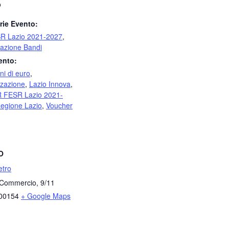
o
rie Evento:
R Lazio 2021-2027
,
azione Bandi
ento:
ni di euro
,
zzazione
,
Lazio Innova
,
 FESR Lazio 2021-
egione Lazio
,
Voucher
O
tro
 Commercio, 9/11
00154
+ Google Maps