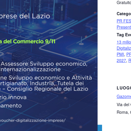
Gratuit
Catego
PR FES
Present
Tag Ev
13 milio
Digitali
PMI
,
PR
2027
,
R
LUOG
Gazome
Via del
Roma
,