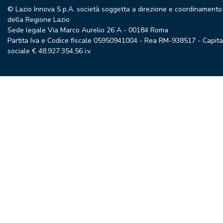
© Lazio Innova S.p.A. società soggetta a direzione e coordinamento
della Regione Lazio
Sede legale Via Marco Aurelio 26 A - 00184 Roma
Partita Iva e Codice fiscale 05950941004 - Rea RM-938517 - Capita
sociale € 48.927.354,56 i.v.