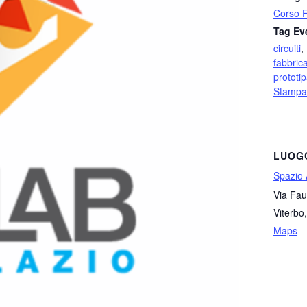
Corso 
Tag Ev
circuiti
,
fabbrica
prototi
Stampa
LUOG
Spazio 
Via Fau
Viterbo
,
Maps