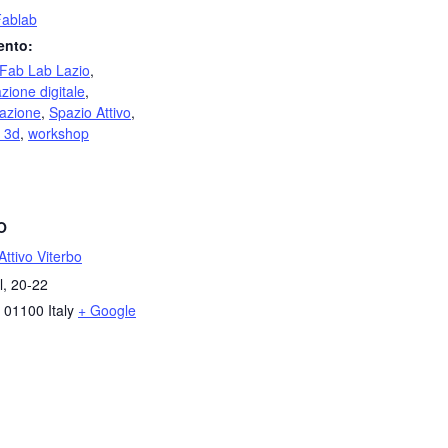
Fablab
ento:
Fab Lab Lazio
,
zione digitale
,
pazione
,
Spazio Attivo
,
 3d
,
workshop
O
Attivo Viterbo
l, 20-22
01100
Italy
+ Google