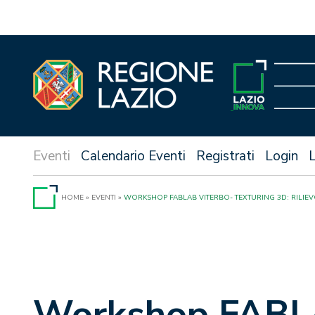
Vai
al
contenuto
Calendario Eventi
Registrati
Login
HOME
»
EVENTI
»
WORKSHOP FABLAB VITERBO- TEXTURING 3D: RILIEVO
Workshop FABLAB