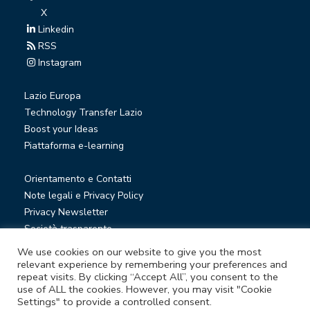
X
Linkedin
RSS
Instagram
Lazio Europa
Technology Transfer Lazio
Boost your Ideas
Piattaforma e-learning
Orientamento e Contatti
Note legali e Privacy Policy
Privacy Newsletter
Società trasparente
Whistleblowing
We use cookies on our website to give you the most
relevant experience by remembering your preferences and
repeat visits. By clicking “Accept All”, you consent to the
© Lazio Innova S.p.A. società soggetta a direzione e
use of ALL the cookies. However, you may visit "Cookie
Settings" to provide a controlled consent.
coordinamento della Regione Lazio