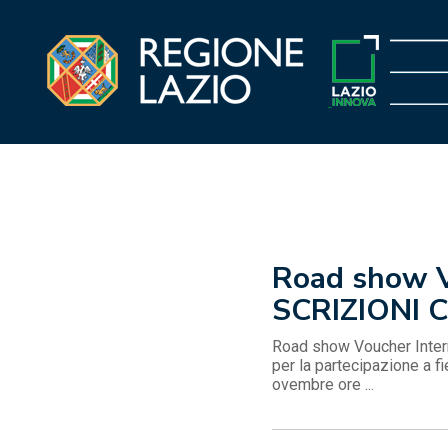
Vai
al
contenuto
Road show Vo
SCRIZIONI 
Road show Voucher Intern
per la partecipazione a fi
ovembre ore ...