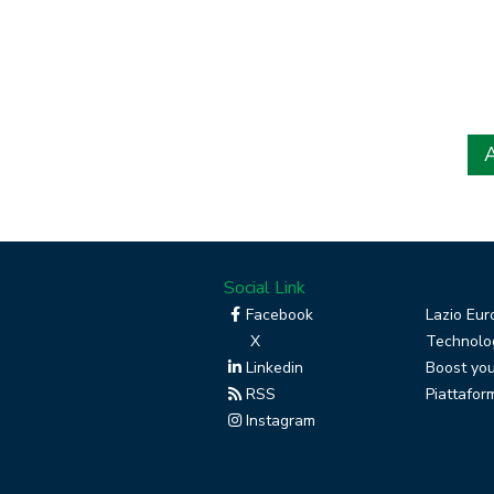
Social Link
Facebook
Lazio Eur
X
Technolog
Linkedin
Boost you
RSS
Piattafor
Instagram