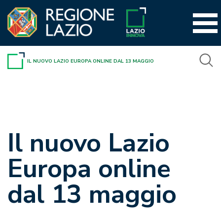
Vai
al
contenuto
IL NUOVO LAZIO EUROPA ONLINE DAL 13 MAGGIO
Il nuovo Lazio
Europa online
dal 13 maggio