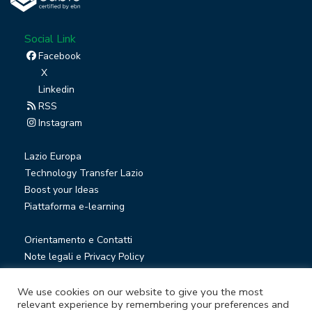
Social Link
Facebook
X
Linkedin
RSS
Instagram
Lazio Europa
Technology Transfer Lazio
Boost your Ideas
Piattaforma e-learning
Orientamento e Contatti
Note legali e Privacy Policy
Privacy Newsletter
Società trasparente
We use cookies on our website to give you the most
relevant experience by remembering your preferences and
Whistleblowing