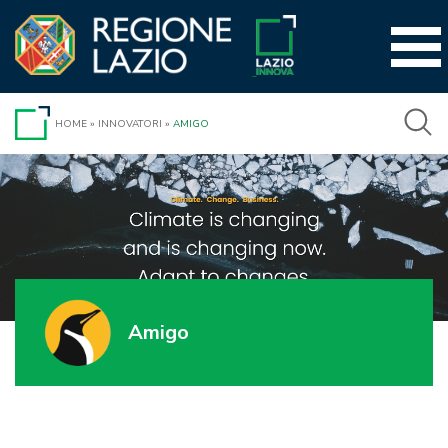
Vai
al
contenuto
HOME
»
INNOVATORI
»
AMIGO
Amigo