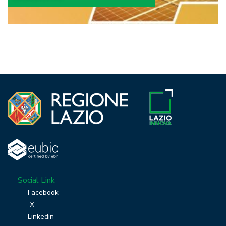
Social Link
Facebook
X
Linkedin