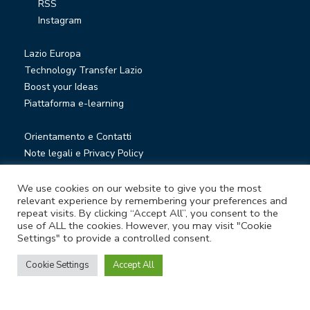
RSS
Instagram
Lazio Europa
Technology Transfer Lazio
Boost your Ideas
Piattaforma e-learning
Orientamento e Contatti
Note legali e Privacy Policy
Privacy Newsletter
Società trasparente
We use cookies on our website to give you the most
relevant experience by remembering your preferences and
Whistleblowing
repeat visits. By clicking “Accept All”, you consent to the
use of ALL the cookies. However, you may visit "Cookie
Settings" to provide a controlled consent.
© Lazio Innova S.p.A. società soggetta a direzione e
coordinamento della Regione Lazio
Cookie Settings
Accept All
Sede legale Via Marco Aurelio 26 A - 00184 Roma
Partita Iva e Codice fiscale 05950941004 - Rea RM-938517 -
Capitale sociale € 48.927.354,56 i.v.