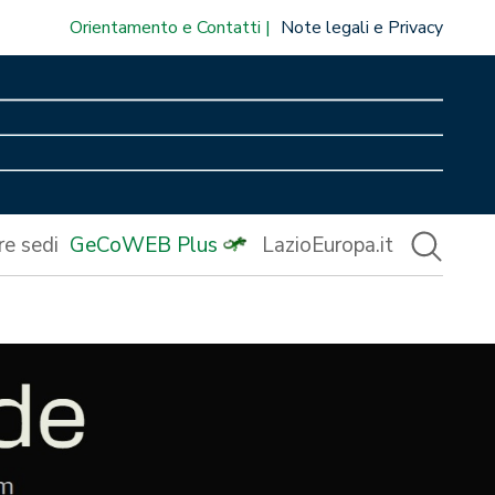
Orientamento e Contatti
Note legali e Privacy
re sedi
GeCoWEB Plus
LazioEuropa.it