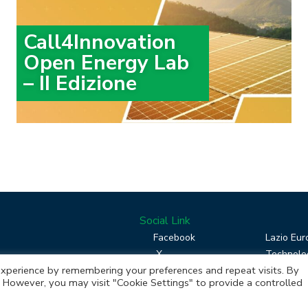
Call4Innovation
Open Energy Lab
– II Edizione
Social Link
Facebook
Lazio Eur
X
Technolog
xperience by remembering your preferences and repeat visits. By
Linkedin
Boost you
s. However, you may visit "Cookie Settings" to provide a controlled
RSS
Piattafor
Instagram