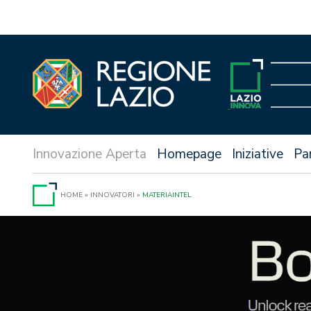
Vai
al
contenuto
Homepage
Iniziative
Pa
HOME
»
INNOVATORI
»
MATERIAINTEL