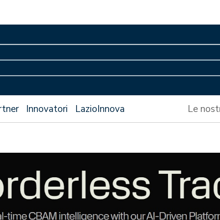
rtner
Innovatori
LazioInnova
Le nost