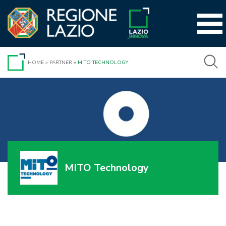
Vai
al
contenuto
HOME
»
PARTNER
»
MITO TECHNOLOGY
MITO Technology