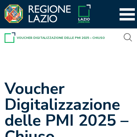
Vai
al
contenuto
VOUCHER DIGITALIZZAZIONE DELLE PMI 2025 – CHIUSO
Voucher
Digitalizzazione
delle PMI 2025 –
Chiuso