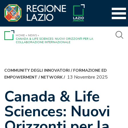
Vai
al
contenuto
HOME
»
NEWS
»
CANADA & LIFE SCIENCES: NUOVI ORIZZONTI PER LA
COLLABORAZIONE INTERNAZIONALE
COMMUNITY DEGLI INNOVATORI
/
FORMAZIONE ED
13 Novembre 2025
EMPOWERMENT
/
NETWORK
/
Canada & Life
Sciences: Nuovi
Orizzonti per la