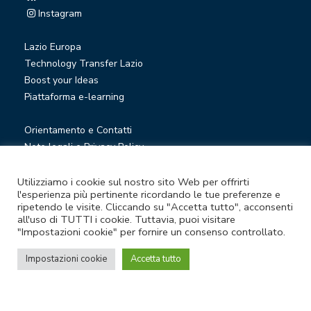
Instagram
Lazio Europa
Technology Transfer Lazio
Boost your Ideas
Piattaforma e-learning
Orientamento e Contatti
Note legali e Privacy Policy
Privacy Newsletter
Società trasparente
Utilizziamo i cookie sul nostro sito Web per offrirti
l'esperienza più pertinente ricordando le tue preferenze e
Whistleblowing
ripetendo le visite. Cliccando su "Accetta tutto", acconsenti
all'uso di TUTTI i cookie. Tuttavia, puoi visitare
"Impostazioni cookie" per fornire un consenso controllato.
© Lazio Innova S.p.A. società soggetta a direzione e
coordinamento della Regione Lazio
Impostazioni cookie
Accetta tutto
Sede legale Via Marco Aurelio 26 A - 00184 Roma
Partita Iva e Codice fiscale 05950941004 - Rea RM-938517 -
Capitale sociale € 48.927.354,56 i.v.