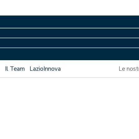
s
Il Team
LazioInnova
Le nost