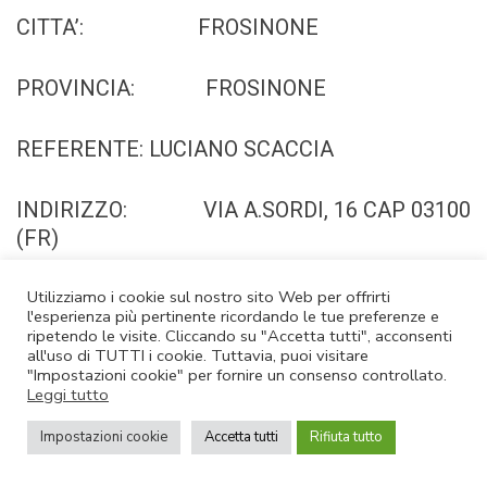
CITTA’: FROSINONE
PROVINCIA: FROSINONE
REFERENTE: LUCIANO SCACCIA
INDIRIZZO: VIA A.SORDI, 16 CAP 03100
(FR)
TEL/FAX: 392/40.016.71
Utilizziamo i cookie sul nostro sito Web per offrirti
l'esperienza più pertinente ricordando le tue preferenze e
ripetendo le visite. Cliccando su "Accetta tutti", acconsenti
all'uso di TUTTI i cookie. Tuttavia, puoi visitare
E.MAIL:
"Impostazioni cookie" per fornire un consenso controllato.
frosinone@confimpreseitalia.org
Leggi tutto
Impostazioni cookie
Accetta tutti
Rifiuta tutto