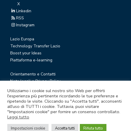
X
Linkedin
RSS
Instagram
Lazio Europa
Technology Transfer Lazio
Boost your Ideas
Piattaforma e-learning
Orientamento e Contatti
Note legali e Privacy Policy
Privacy Newsletter
Utilizziamo i cookie sul nostro sito Web per offrirti
Società trasparente
l'esperienza più pertinente ricordando le tue preferenze e
ripetendo le visite. Cliccando su "Accetta tutti", acconsenti
Whistleblowing
all'uso di TUTTI i cookie. Tuttavia, puoi visitare
"Impostazioni cookie" per fornire un consenso controllato.
Leggi tutto
© Lazio Innova S.p.A. società soggetta a direzione e
coordinamento della Regione Lazio
Impostazioni cookie
Accetta tutti
Rifiuta tutto