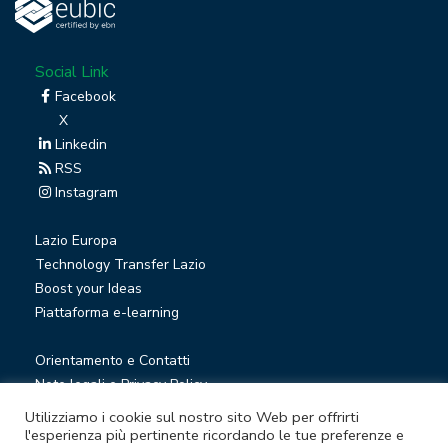
Social Link
Facebook
X
Linkedin
RSS
Instagram
Lazio Europa
Technology Transfer Lazio
Boost your Ideas
Piattaforma e-learning
Orientamento e Contatti
Note legali e Privacy Policy
Privacy Newsletter
Utilizziamo i cookie sul nostro sito Web per offrirti
Società trasparente
l'esperienza più pertinente ricordando le tue preferenze e