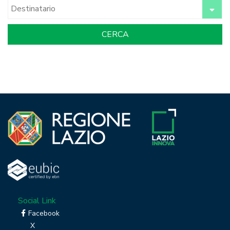
Social Link
Facebook
X