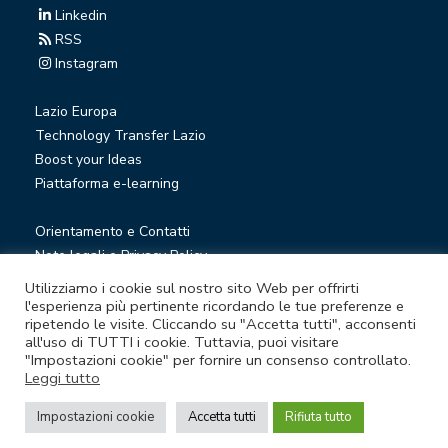
Linkedin
RSS
Instagram
Lazio Europa
Technology Transfer Lazio
Boost your Ideas
Piattaforma e-learning
Orientamento e Contatti
Note legali e Privacy Policy
Privacy Newsletter
Utilizziamo i cookie sul nostro sito Web per offrirti
Società trasparente
l'esperienza più pertinente ricordando le tue preferenze e
ripetendo le visite. Cliccando su "Accetta tutti", acconsenti
Whistleblowing
all'uso di TUTTI i cookie. Tuttavia, puoi visitare
"Impostazioni cookie" per fornire un consenso controllato.
Leggi tutto
© Lazio Innova S.p.A. società soggetta a direzione e
coordinamento della Regione Lazio
Impostazioni cookie
Accetta tutti
Rifiuta tutto
Sede legale Via Marco Aurelio 26 A - 00184 Roma