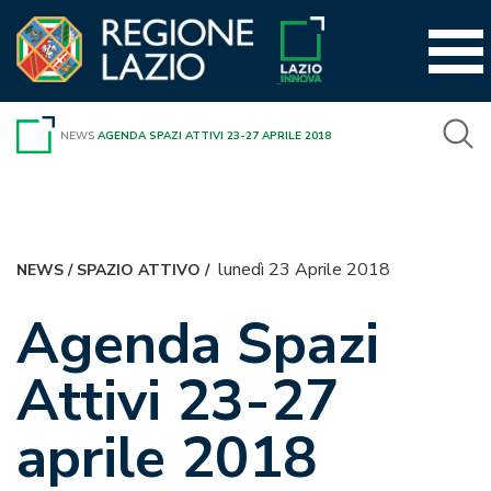
Vai
al
contenuto
NEWS
AGENDA SPAZI ATTIVI 23-27 APRILE 2018
lunedì 23 Aprile 2018
NEWS
/
SPAZIO ATTIVO
/
Agenda Spazi
Attivi 23-27
aprile 2018