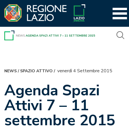
Vai
al
contenuto
NEWS
AGENDA SPAZI ATTIVI 7 – 11 SETTEMBRE 2015
venerdì 4 Settembre 2015
NEWS
/
SPAZIO ATTIVO
/
Agenda Spazi
Attivi 7 – 11
settembre 2015