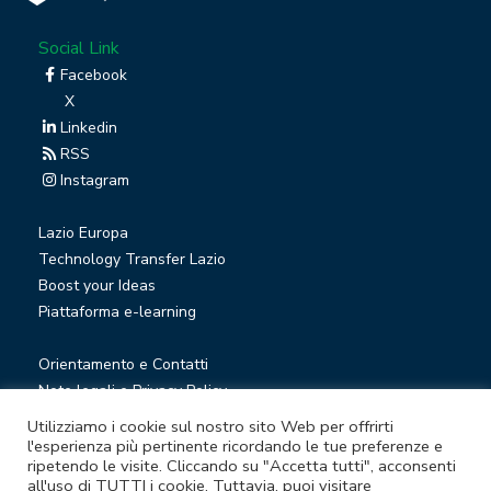
Social Link
Facebook
X
Linkedin
RSS
Instagram
Lazio Europa
Technology Transfer Lazio
Boost your Ideas
Piattaforma e-learning
Orientamento e Contatti
Note legali e Privacy Policy
Privacy Newsletter
Utilizziamo i cookie sul nostro sito Web per offrirti
Società trasparente
l'esperienza più pertinente ricordando le tue preferenze e
ripetendo le visite. Cliccando su "Accetta tutti", acconsenti
Whistleblowing
all'uso di TUTTI i cookie. Tuttavia, puoi visitare