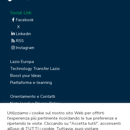
Social Link
Facebook
X
Linkedin
RSS
Instagram
Lazio Europa
Technology Transfer Lazio
Boost your Ideas
Piattaforma e-learning
Orientamento e Contatti
Note legali e Privacy Policy
Privacy Newsletter
Utilizziamo i cookie sul nostro sito Web per offrirti
Società trasparente
l'esperienza più pertinente ricordando le tue preferenze e
ripetendo le visite. Cliccando su "Accetta tutti", acconsenti
Whistleblowing
all'uso di TUTTI i cookie. Tuttavia, puoi visitare