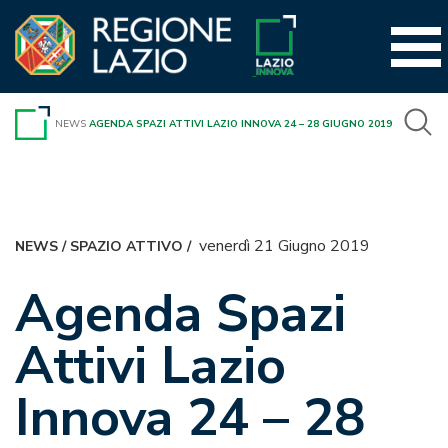
Vai
al
contenuto
NEWS
AGENDA SPAZI ATTIVI LAZIO INNOVA 24 – 28 GIUGNO 2019
venerdì 21 Giugno 2019
NEWS
/
SPAZIO ATTIVO
/
Agenda Spazi
Attivi Lazio
Innova 24 – 28