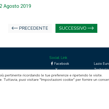
– 2 Agosto 2019
PRECEDENTE
SUCCESSIVO
Social Link
Facebook
Lazio Eur
X
Technolog
 più pertinente ricordando le tue preferenze e ripetendo le visite.
Linkedin
Boost you
e. Tuttavia, puoi visitare "Impostazioni cookie" per fornire un conse
RSS
Piattafor
Instagram
mento della Regione Lazio