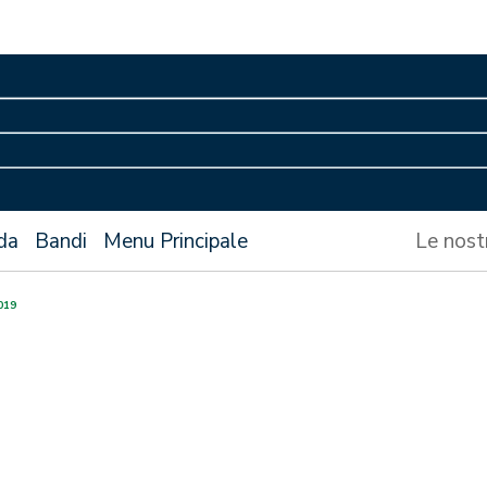
da
Bandi
Menu Principale
Le nost
019