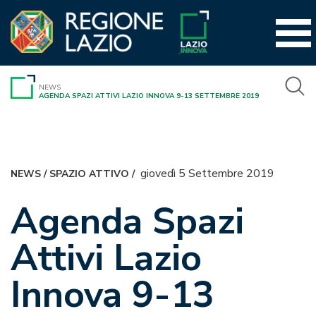
Vai
al
contenuto
NEWS
AGENDA SPAZI ATTIVI LAZIO INNOVA 9-13 SETTEMBRE 2019
giovedì 5 Settembre 2019
NEWS
/
SPAZIO ATTIVO
/
Agenda Spazi
Attivi Lazio
Innova 9-13