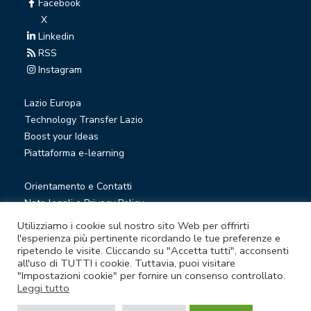
Facebook
X
Linkedin
RSS
Instagram
Lazio Europa
Technology Transfer Lazio
Boost your Ideas
Piattaforma e-learning
Orientamento e Contatti
Note legali e Privacy Policy
Privacy Newsletter
Utilizziamo i cookie sul nostro sito Web per offrirti
Società trasparente
l'esperienza più pertinente ricordando le tue preferenze e
ripetendo le visite. Cliccando su "Accetta tutti", acconsenti
Whistleblowing
all'uso di TUTTI i cookie. Tuttavia, puoi visitare
"Impostazioni cookie" per fornire un consenso controllato.
Leggi tutto
© Lazio Innova S.p.A. società soggetta a direzione e
coordinamento della Regione Lazio