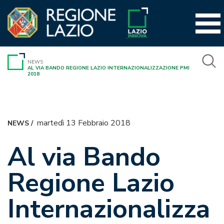
Vai
al
contenuto
NEWS
AL VIA BANDO REGIONE LAZIO INTERNAZIONALIZZAZIONE PMI
2018
martedì 13 Febbraio 2018
NEWS
/
Al via Bando
Regione Lazio
Internazionalizza