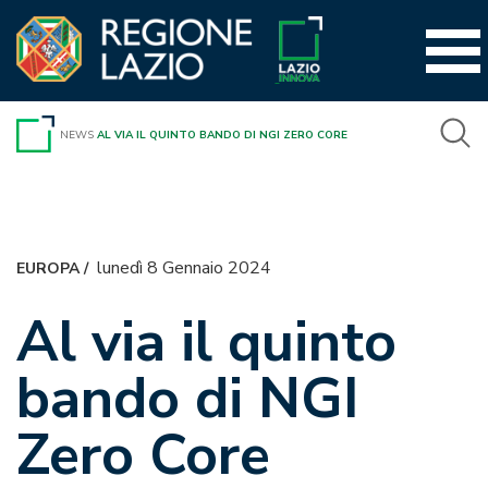
Vai
al
contenuto
NEWS
AL VIA IL QUINTO BANDO DI NGI ZERO CORE
lunedì 8 Gennaio 2024
EUROPA
/
Al via il quinto
bando di NGI
Zero Core