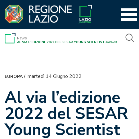
Vai
al
contenuto
NEWS
AL VIA L’EDIZIONE 2022 DEL SESAR YOUNG SCIENTIST AWARD
martedì 14 Giugno 2022
EUROPA
/
Al via l’edizione
2022 del SESAR
Young Scientist